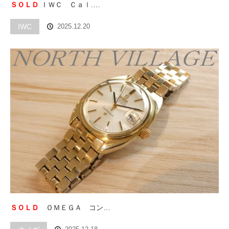
ＳＯＬＤ
ＩＷＣ Ｃａｌ.…
IWC
2025.12.20
ＳＯＬＤ
ＯＭＥＧＡ コン…