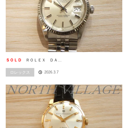
ＳＯＬＤ
ＲＯＬＥＸ ＤＡ…
ロレックス
2026.3.7