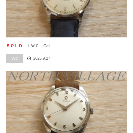
ＳＯＬＤ
ＩＷＣ Cal.…
IWC
2025.9.27