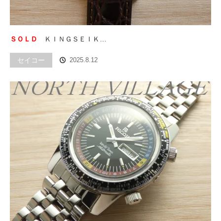
ＳＯＬＤ
ＫＩＮＧＳＥＩＫ…
セイコー
2025.8.12