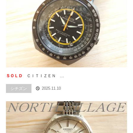
ＳＯＬＤ
ＣＩＴＩＺＥＮ …
シチズン
2025.11.10