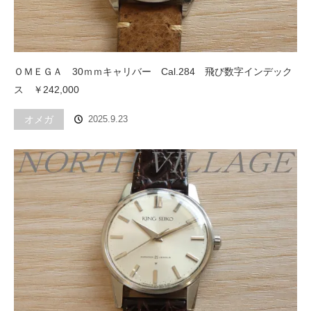
ＯＭＥＧＡ 30ｍｍキャリバー Cal.284 飛び数字インデック
ス ￥242,000
オメガ
2025.9.23