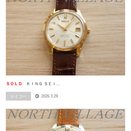
ＳＯＬＤ
ＫＩＮＧ ＳＥＩ…
セイコー
2026.3.29