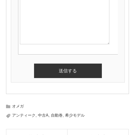
オメガ
アンティーク
,
中古A
,
自動巻
,
希少モデル