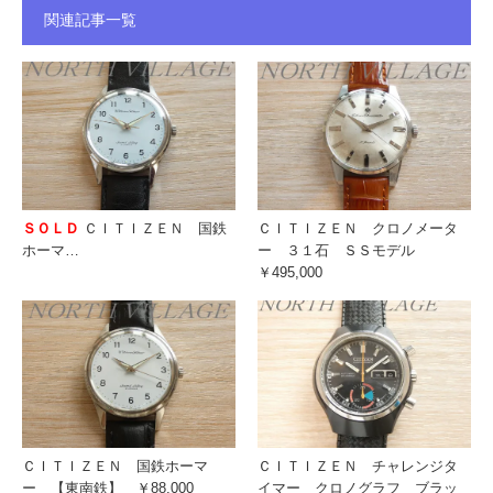
関連記事一覧
ＳＯＬＤ
ＣＩＴＩＺＥＮ 国鉄
ＣＩＴＩＺＥＮ クロノメータ
ホーマ…
ー ３１石 ＳＳモデル
￥495,000
ＣＩＴＩＺＥＮ 国鉄ホーマ
ＣＩＴＩＺＥＮ チャレンジタ
ー 【東南鉄】 ￥88,000
イマー クロノグラフ ブラッ