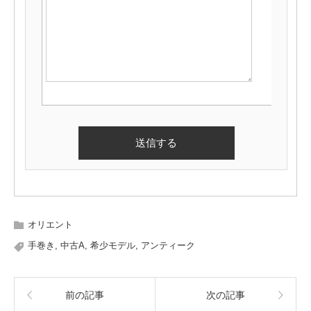
オリエント
手巻き
,
中古A
,
希少モデル
,
アンティーク
前の記事
次の記事